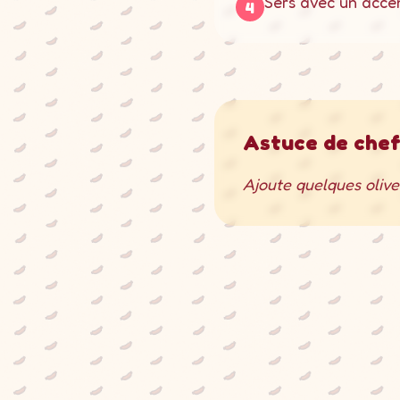
Sers avec un accen
4
Astuce de chef
Ajoute quelques olives