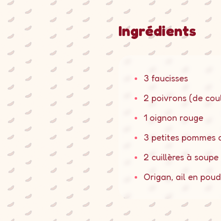
Ingrédients
•
3 faucisses
•
2 poivrons (de coul
•
1 oignon rouge
•
3 petites pommes d
•
2 cuillères à soupe 
•
Origan, ail en poudr