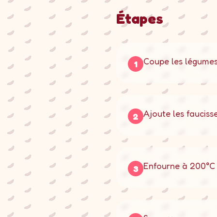
Étapes
Coupe les légumes
1
Ajoute les faucisse
2
Enfourne à 200°C 
3